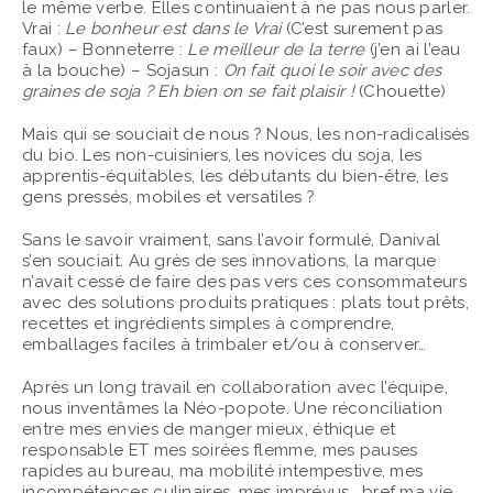
le même verbe. Elles continuaient à ne pas nous parler.
Vrai :
Le bonheur est dans le Vrai
(C’est surement pas
faux) – Bonneterre :
Le meilleur de la terre
(j’en ai l’eau
à la bouche) – Sojasun :
On fait quoi le soir avec des
graines de soja ? Eh bien on se fait plaisir !
(Chouette)
Mais qui se souciait de nous ? Nous, les non-radicalisés
du bio. Les non-cuisiniers, les novices du soja, les
apprentis-équitables, les débutants du bien-être, les
gens pressés, mobiles et versatiles ?
Sans le savoir vraiment, sans l’avoir formulé, Danival
s’en souciait. Au grès de ses innovations, la marque
n’avait cessé de faire des pas vers ces consommateurs
avec des solutions produits pratiques : plats tout prêts,
recettes et ingrédients simples à comprendre,
emballages faciles à trimbaler et/ou à conserver…
Après un long travail en collaboration avec l’équipe,
nous inventâmes la Néo-popote. Une réconciliation
entre mes envies de manger mieux, éthique et
responsable ET mes soirées flemme, mes pauses
rapides au bureau, ma mobilité intempestive, mes
incompétences culinaires, mes imprévus… bref ma vie